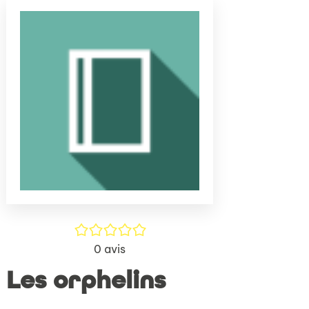
(Nouve
par
fenêtr
mail
/5
0
avis
Les orphelins