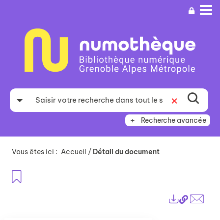
Aller
Aller
Aller
au
au
à
menu
contenu
la
recherche
Recherche avancée
Vous êtes ici :
Accueil
/
Détail du document
Ajouter aux favoris
Lien
Exports
perma
Envo