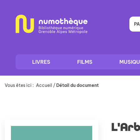
Aller
Aller
Aller
au
au
à
menu
contenu
la
recherche
PA
LIVRES
FILMS
MUSIQU
Vous êtes ici :
Accueil
/
Détail du document
L'Arb