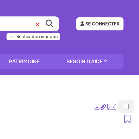
SE CONNECTER
Recherche avancée
PATRIMOINE
BESOIN D'AIDE ?
Lien
Exports
permanent
Envoyer
A
(Nouvelle
par
fenêtre)
mail