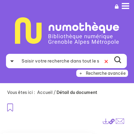
Aller
Aller
Aller
au
au
à
menu
contenu
la
recherche
Recherche avancée
Vous êtes ici :
Accueil
/
Détail du document
Ajouter aux favoris
Lien
Exports
perma
Envo