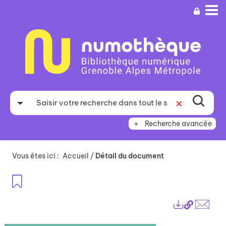
Aller
Aller
Aller
au
au
à
menu
contenu
la
recherche
Recherche avancée
Vous êtes ici :
Accueil
/
Détail du document
Ajouter aux favoris
Lien
Exports
perma
Envo