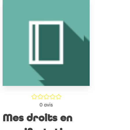
(Nouve
par
fenêtr
mail
/5
0
avis
Mes droits en