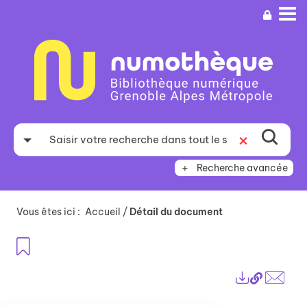
Aller
Aller
Aller
au
au
à
menu
contenu
la
recherche
Recherche avancée
Vous êtes ici :
Accueil
/
Détail du document
Ajouter aux favoris
Lien
Exports
perma
Envo