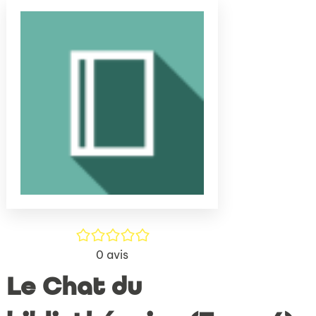
(Nouve
par
fenêtr
mail
/5
0
avis
Le Chat du