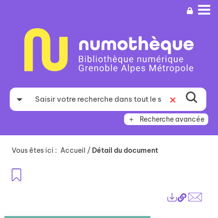
Aller
Aller
Aller
au
au
à
menu
contenu
la
recherche
Recherche avancée
Vous êtes ici :
Accueil
/
Détail du document
Ajouter aux favoris
Lien
Exports
perma
Envo