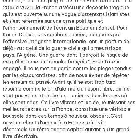
chance, c'est mon purgatoire, mon Éden terrestre. "De
2015 à 2025, la France a vécu une décennie tragique
qui s'est ouverte sur une vague d'attentats islamistes
et s'est refermée sur une crise politique et
l'emprisonnement de l'écrivain Boualem Sansal. Pour
Kamel Daoud, ces sombres années, marquées par
l'offensive intégriste internationale, ont un parfum de
déjà-vu : celui de la guerre civile qui a meurtri son
pays, l'Algérie. Une guerre dont il perçoit le risque de
ce qu'il nomme un " remake français ". Spectateur
engagé, il nous met en garde contre les pièges tendus
par les obscurantistes, afin de nous éviter de répéter
les erreurs du passé.Avant qu'il ne soit trop tard
résonne comme le cri d'alarme d'un esprit libre, qui ne
veut pas voir s'éteindre les Lumières dans le pays où
elles sont nées. Ce livre vibrant et lucide, réunissant ses
meilleurs textes sur la France, constitue une véritable
boussole dans ces temps à nouveau obscurs.C'est
aussi un chant d'amour à la France, où il vit
désormais.Un témoignage capital autant qu'un grand
livre d'écrivain.