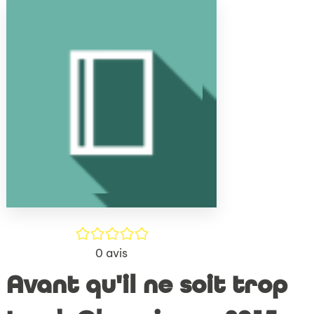
(Nouve
par
fenêtr
mail
/5
0
avis
Avant qu'il ne soit trop