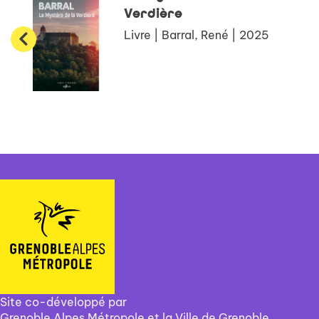
Verdière
Livre | Barral, René | 2025
Site co-développé par
Grenoble Alpes Métropole et la Ville de Grenoble