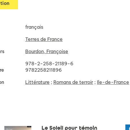
tion
français
Terres de France
rs
Bourdon, Françoise
978-2-258-21189-6
re
9782258211896
on
Littérature
;
Romans de terroir
;
Ile-de-France
Le Soleil pour témoin