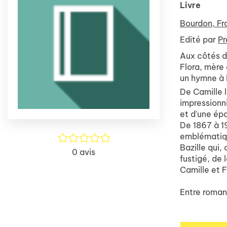
Livre
Bourdon, Fr
Edité par
Pr
Aux côtés de
Flora, mère 
un hymne à la
De Camille l
impressionni
et d'une épo
De 1867 à 1
emblématique
/5
Bazille qui,
0
avis
fustigé, de 
Camille et F
Entre roman 