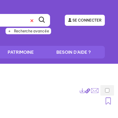
SE CONNECTER
Recherche avancée
PATRIMOINE
BESOIN D'AIDE ?
Lien
Exports
permanent
Envoyer
A
(Nouvelle
par
fenêtre)
mail