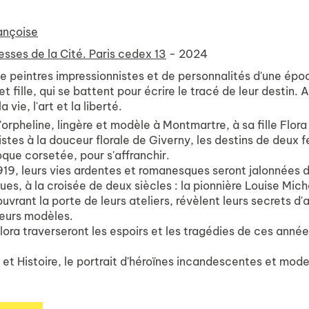
ançoise
esses de la Cité. Paris cedex 13
- 2024
 peintres impressionnistes et de personnalités d'une époqu
et fille, qui se battent pour écrire le tracé de leur desti
 vie, l'art et la liberté.
'orpheline, lingère et modèle à Montmartre, à sa fille Flora
stes à la douceur florale de Giverny, les destins de deux 
que corsetée, pour s'affranchir.
919, leurs vies ardentes et romanesques seront jalonnées 
s, à la croisée de deux siècles : la pionnière Louise Miche
 ouvrant la porte de leurs ateliers, révèlent leurs secrets d'
leurs modèles.
lora traverseront les espoirs et les tragédies de ces année
et Histoire, le portrait d'héroïnes incandescentes et mod