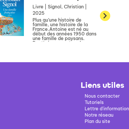
Livre | Signol, Christian |
2025
Plus qu’une histoire de
famille, une histoire de la
France.Antoine est né au
début des années 1950 dans
une famille de paysans.
Destiné comme tous les
siens aux travaux des
champs, il passe sa vie dans
les livres et aspire à d’aut...
Liens utiles
Nous contacter
Tutoriels
Lettre d'information
Notre réseau
Plan du site