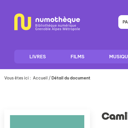
Aller
Aller
Aller
au
au
à
menu
contenu
la
recherche
PA
LIVRES
FILMS
MUSIQU
Vous êtes ici :
Accueil
/
Détail du document
Camil