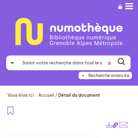
Aller
Aller
Aller
au
au
à
menu
contenu
la
recherche
Recherche avancée
Vous êtes ici :
Accueil
/
Détail du document
Ajouter aux favoris
Lien
Exports
perma
Envo