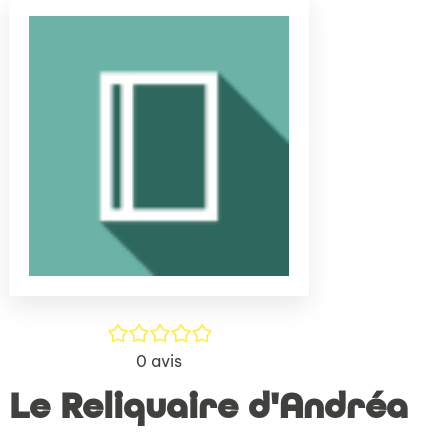
(Nouve
par
fenêtr
mail
/5
0
avis
Le Reliquaire d'Andréa