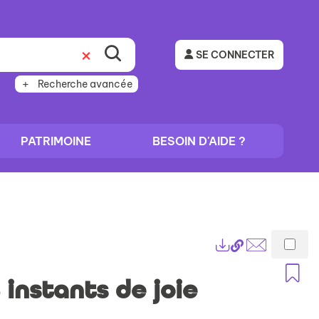
SE CONNECTER
Recherche avancée
PATRIMOINE
BESOIN D'AIDE ?
Lien
Exports
permanent
Envoyer
A
(Nouvelle
par
 instants de joie
fenêtre)
mail