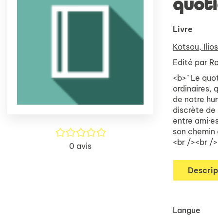
quot
Livre
Kotsou, Ilios
Edité par
Ro
<b>" Le quo
ordinaires, 
de notre hum
discrète de
entre ami·es
/5
son chemin 
<br /><br />
0
avis
Descrip
Langue