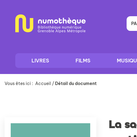
Aller
Aller
Aller
au
au
à
menu
contenu
la
recherche
PA
LIVRES
FILMS
MUSIQU
Vous êtes ici :
Accueil
/
Détail du document
La sa