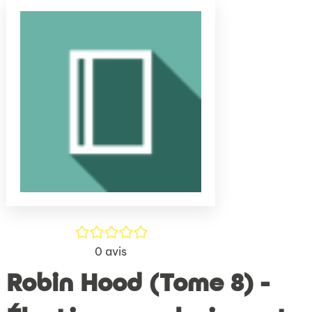
(Nouve
par
fenêtr
mail
/5
0
avis
Robin Hood (Tome 8) -