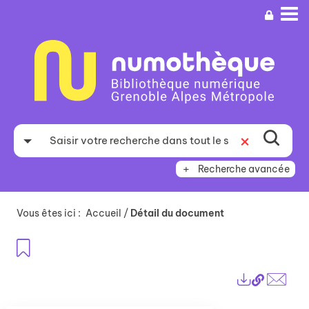
Aller
Aller
Aller
au
au
à
menu
contenu
la
recherche
Recherche avancée
Vous êtes ici :
Accueil
/
Détail du document
Ajouter aux favoris
Lien
Exports
perma
Envo