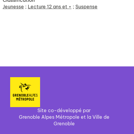
Classification
Jeunesse
;
Lecture 12 ans et +
;
Suspense
Site co-développé par
Grenoble Alpes Métropole et la Ville de
Grenoble