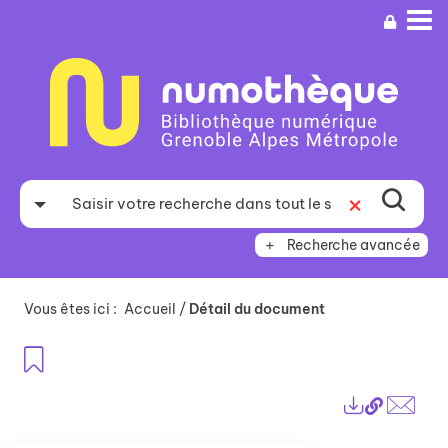
Aller
Aller
Aller
au
au
à
menu
contenu
la
recherche
Recherche avancée
Vous êtes ici :
Accueil
/
Détail du document
Ajouter aux favoris
Lien
Exports
perma
Envo