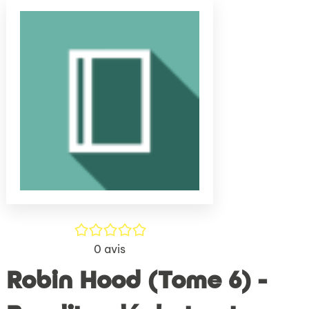
(Nouve
par
fenêtr
mail
/5
0
avis
Robin Hood (Tome 6) -