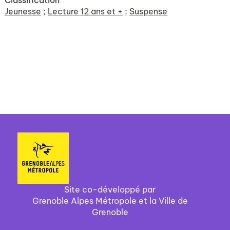
Classification
Jeunesse
;
Lecture 12 ans et +
;
Suspense
Site co-développé par
Grenoble Alpes Métropole et la Ville de
Grenoble