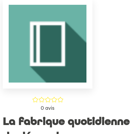
(Nouve
par
fenêtr
mail
/5
0
avis
La fabrique quotidienne