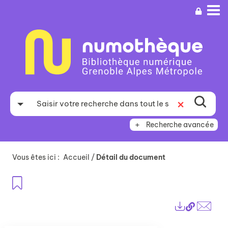
Aller
Aller
Aller
au
au
à
menu
contenu
la
recherche
Recherche avancée
Vous êtes ici :
Accueil
/
Détail du document
Ajouter aux favoris
Lien
Exports
perma
Envo