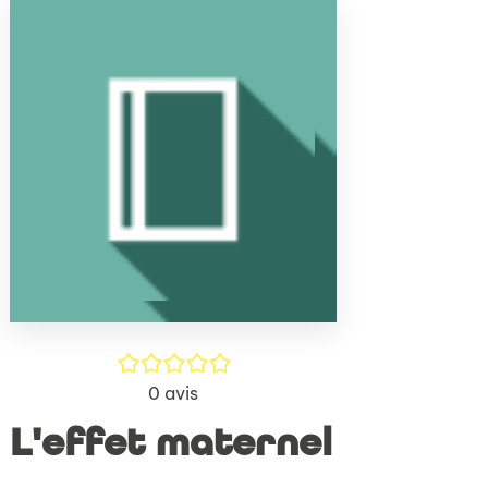
(Nouve
par
fenêtr
mail
/5
0
avis
L'effet maternel