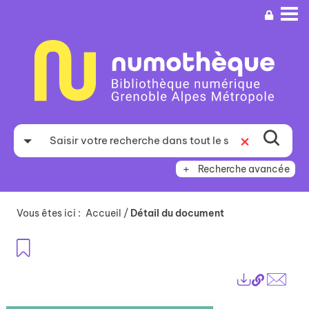
Aller
Aller
Aller
au
au
à
menu
contenu
la
recherche
Recherche avancée
Vous êtes ici :
Accueil
/
Détail du document
Ajouter aux favoris
Lien
Exports
perma
Envo