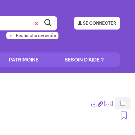
SE CONNECTER
Recherche avancée
PATRIMOINE
BESOIN D'AIDE ?
Lien
Exports
permanent
Envoyer
A
(Nouvelle
par
fenêtre)
mail