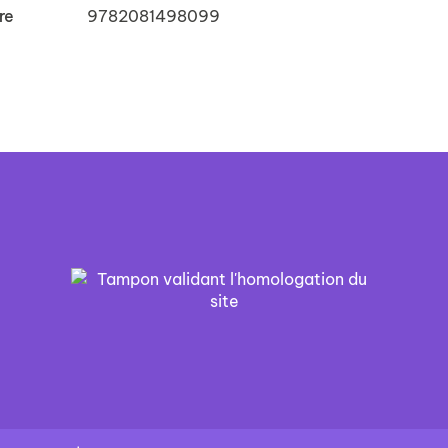
re
9782081498099