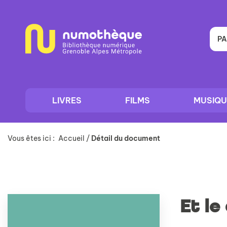
Aller
Aller
Aller
au
au
à
menu
contenu
la
recherche
PA
LIVRES
FILMS
MUSIQU
Vous êtes ici :
Accueil
/
Détail du document
Et le