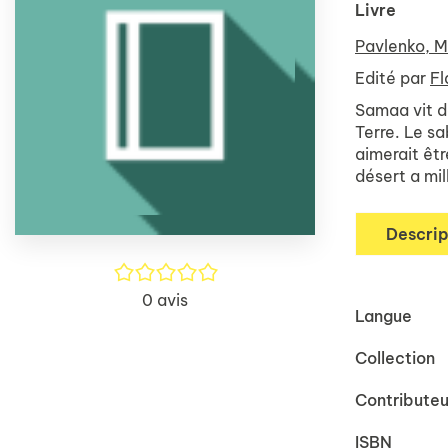
Livre
Pavlenko, M
Edité par
Fl
Samaa vit da
Terre. Le sa
aimerait êtr
désert a mil
Descrip
/5
0
avis
Langue
Collection
Contributeu
ISBN