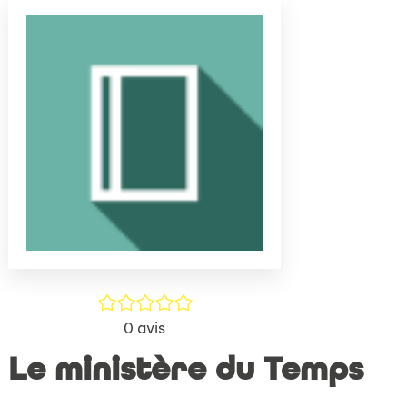
(Nouve
par
fenêtr
mail
/5
0
avis
Le ministère du Temps