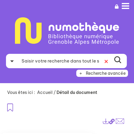
Aller
Aller
Aller
au
au
à
menu
contenu
la
recherche
Recherche avancée
Vous êtes ici :
Accueil
/
Détail du document
Ajouter aux favoris
Lien
Exports
perma
Envo