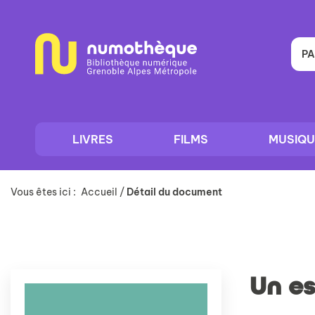
Aller
Aller
Aller
au
au
à
menu
contenu
la
recherche
PA
LIVRES
FILMS
MUSIQU
Vous êtes ici :
Accueil
/
Détail du document
Un es