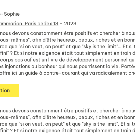
e-Sophie
ammarion. Paris cedex 13
- 2023
 nous devons constamment être positifs et chercher à nous a
nous-mêmes", afin d’être heureux, beaux, riches et en bon
rce que "si on veut, on peut" et que "sky is the limit"… Et si
nfini" ? Et si notre exigence était tout simplement en train
 corps pas ouf est un livre de développement personnel qui
es injonctions au bonheur qui nous pourrissent la vie. Po
 offre ici un guide à contre-courant qui va radicalement 
tion
 nous devons constamment être positifs et chercher à nous a
nous-mêmes", afin d'être heureux, beaux, riches et en bon
rce que "si on veut, on peut" et que "sky is the limit". Et si 
nfini" ? Et si notre exigence était tout simplement en train