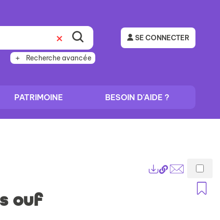
SE CONNECTER
Recherche avancée
PATRIMOINE
BESOIN D'AIDE ?
Lien
Exports
permanent
Envoyer
A
(Nouvelle
par
s ouf
fenêtre)
mail