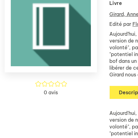
Livre
Girard, Ann
Edité par
Fl
Aujourd’hui,
version de 
volonté", pa
"potentiel i
bof dans un
libérer de c
Girard nous
/5
0
avis
Descrip
Aujourd'hui,
version de 
volonté", pa
"potentiel i