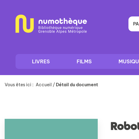
Aller
Aller
Aller
au
au
à
menu
contenu
la
recherche
PA
LIVRES
FILMS
MUSIQU
Vous êtes ici :
Accueil
/
Détail du document
Robot