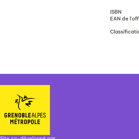
ISBN
EAN de l'off
Classificati
Site co-développé par