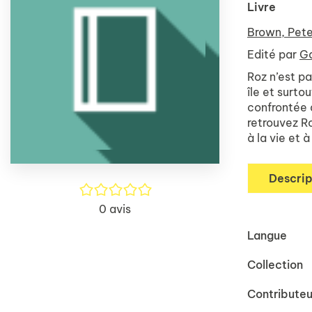
Livre
Brown, Pete
Edité par
Ga
Roz n’est pa
île et surto
confrontée a
retrouvez R
à la vie et 
Descrip
/5
0
avis
Langue
Collection
Contributeu