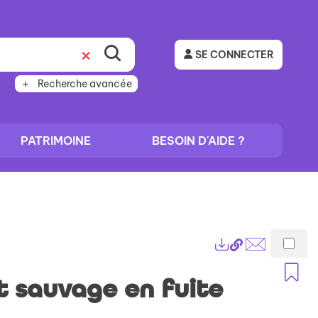
SE CONNECTER
Recherche avancée
PATRIMOINE
BESOIN D'AIDE ?
Lien
Exports
permanent
Envoyer
A
(Nouvelle
par
t sauvage en fuite
fenêtre)
mail