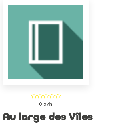
(Nouve
par
fenêtr
mail
/5
0
avis
Au large des Vîles