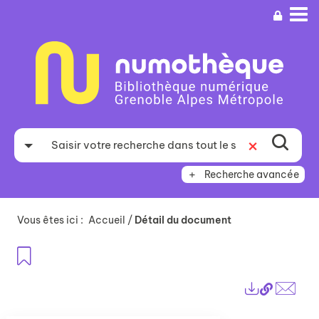
Aller
Aller
Aller
au
au
à
menu
contenu
la
recherche
Recherche avancée
Vous êtes ici :
Accueil
/
Détail du document
Ajouter aux favoris
Lien
Exports
perma
Envo