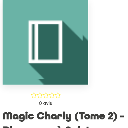
(Nouve
par
fenêtr
mail
/5
0
avis
Magic Charly (Tome 2) -