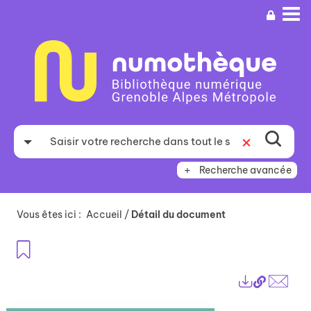
Aller
Aller
Aller
au
au
à
menu
contenu
la
recherche
Recherche avancée
Vous êtes ici :
Accueil
/
Détail du document
Ajouter aux favoris
Lien
Exports
perma
Envo