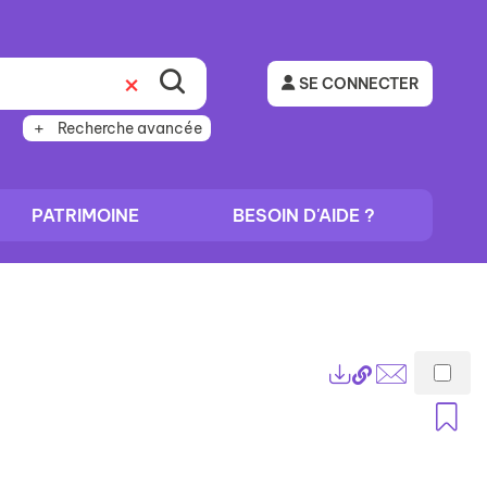
SE CONNECTER
Recherche avancée
PATRIMOINE
BESOIN D'AIDE ?
Lien
Exports
permanent
Envoyer
A
(Nouvelle
par
fenêtre)
mail