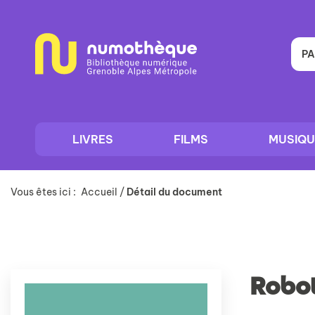
Aller
Aller
Aller
au
au
à
menu
contenu
la
recherche
PA
LIVRES
FILMS
MUSIQU
Vous êtes ici :
Accueil
/
Détail du document
Robo