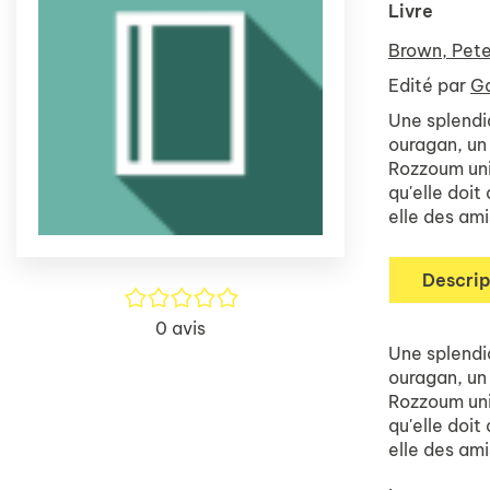
Livre
Brown, Pete
Edité par
Ga
Une splendid
ouragan, un 
Rozzoum unit
qu'elle doit
elle des ami
Descrip
/5
0
avis
Une splendid
ouragan, un 
Rozzoum unit
qu'elle doit
elle des ami