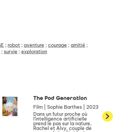
SE
;
robot
;
aventure
;
courage
;
amitié
;
;
survie
;
exploration
The Pod Generation
Film | Sophie Barthes | 2023
Dans un futur proche où
l’intelligence artificielle
prend le pas sur la nature,
Rachel et Alvy, couple de