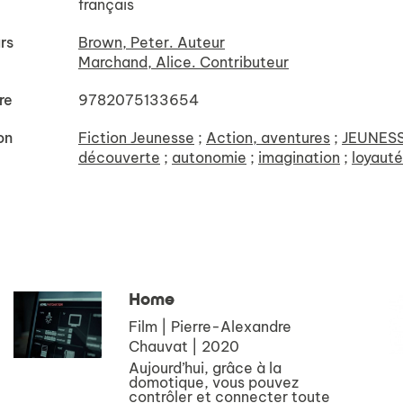
français
rs
Brown, Peter. Auteur
Marchand, Alice. Contributeur
re
9782075133654
on
Fiction Jeunesse
;
Action, aventures
;
JEUNES
découverte
;
autonomie
;
imagination
;
loyauté
Home
Film | Pierre-Alexandre
Chauvat | 2020
Aujourd’hui, grâce à la
domotique, vous pouvez
contrôler et connecter toute