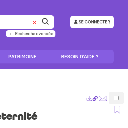
SE CONNECTER
Recherche avancée
PATRIMOINE
BESOIN D'AIDE ?
Lien
Exports
permanent
Envoyer
A
(Nouvelle
par
éternité
fenêtre)
mail