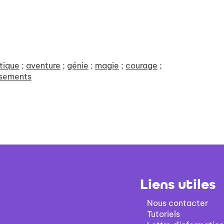
tique
;
aventure
;
génie
;
magie
;
courage
;
ssements
Liens utiles
Nous contacter
Tutoriels