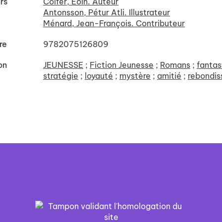
rs
Colfer, Eoin. Auteur
Antonsson, Pétur Atli. Illustrateur
Ménard, Jean-François. Contributeur
re
9782075126809
on
JEUNESSE
;
Fiction Jeunesse
;
Romans
;
fantas
stratégie
;
loyauté
;
mystère
;
amitié
;
rebondi