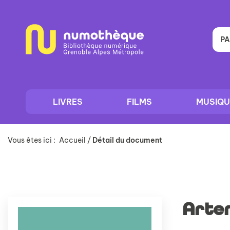
Aller
Aller
Aller
au
au
à
menu
contenu
la
recherche
PA
LIVRES
FILMS
MUSIQU
Vous êtes ici :
Accueil
/
Détail du document
Artem