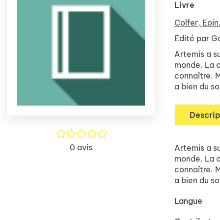
Livre
Colfer, Eoin
Edité par
Ga
Artemis a su
monde. La cl
connaître. 
a bien du so
Descrip
/5
0
avis
Artemis a su
monde. La cl
connaître. 
a bien du so
Langue