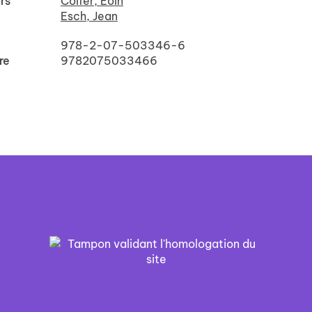
rs
Colfer, Eoin
Esch, Jean
978-2-07-503346-6
re
9782075033466