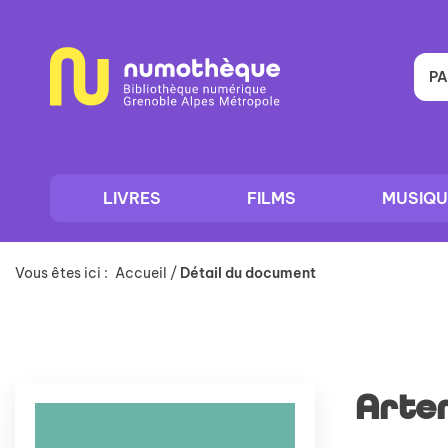
Aller
Aller
Aller
au
au
à
menu
contenu
la
recherche
PA
LIVRES
FILMS
MUSIQU
Vous êtes ici :
Accueil
/
Détail du document
Artem