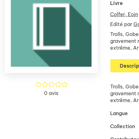
Livre
Colfer, Eoin
Edité par
Ga
Trolls, Gobe
gravement ma
extrême, Art
Descrip
/5
Trolls, Gobe
0
avis
gravement ma
extrême, Art
Langue
Collection