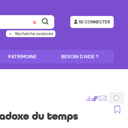
SE CONNECTER
Recherche avancée
PATRIMOINE
BESOIN D'AIDE ?
Lien
Exports
permanent
Envoyer
A
(Nouvelle
par
radoxe du temps
fenêtre)
mail