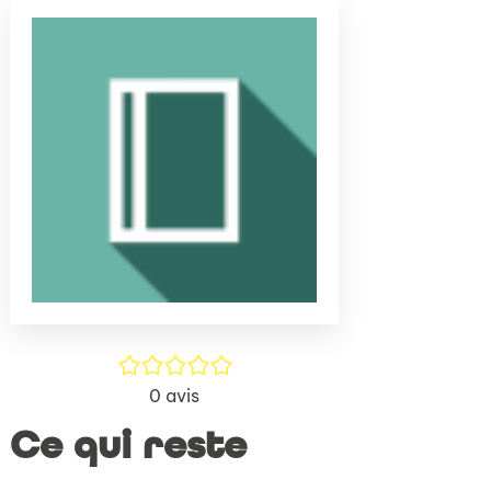
(Nouve
par
fenêtr
mail
/5
0
avis
Ce qui reste