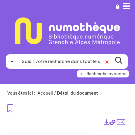
Aller
Aller
Aller
au
au
à
menu
contenu
la
recherche
Recherche avancée
Vous êtes ici :
Accueil
/
Détail du document
Ajouter aux favoris
Lien
Exports
perma
Envo