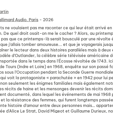
artin
llimard Audio. Paris
- 2026
s ne voulaient pas me raconter ce qui leur était arrivé en
n. De quel droit osait-on me le cacher ? Alors, au printemp
s pas que ce printemps-là serait bousculé par une révolte 
que j’allais tomber amoureuse... et que je voyagerais jusqu
aîner le lecteur dans deux histoires parallèles mais à deu
odèle d’Outlander, la célèbre série télévisée américaine d
nsportée dans le temps dans l'Écosse révoltée de 1743. Ici
e Tours (Indre et Loire) en 1968, enquête sur son passé fa
ps sous l’Occupation pendant la Seconde Guerre mondiale,
 qui voit la protagoniste « parachutée » en 1942 pour lui 
on seulement les énigmes familiales mais également notre
les récits de haine et les mensonges devenir les récits dom
nt documenté, dans lequel les événements de mai 1968 per
 et la résistance des femmes, qui furent longtemps passées
te histoire d’amour entre deux personnes mais… apparten
 d'Alice Le Strat, David Migeot et Guillaume Durieux, no