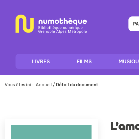
Aller
Aller
Aller
au
au
à
menu
contenu
la
recherche
PA
LIVRES
FILMS
MUSIQU
Vous êtes ici :
Accueil
/
Détail du document
L’am