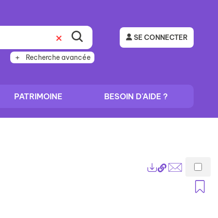
SE CONNECTER
Recherche avancée
PATRIMOINE
BESOIN D'AIDE ?
Lien
Exports
permanent
Envoyer
A
(Nouvelle
par
fenêtre)
mail