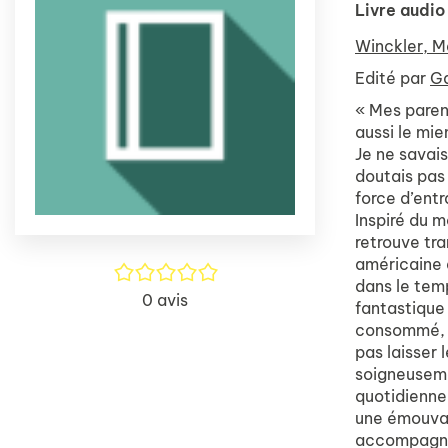
Livre audio
Winckler, M
Edité par
Ga
« Mes parent
aussi le mie
Je ne savai
doutais pas 
force d’entr
Inspiré du m
retrouve tra
américaine d
/5
dans le tem
0
avis
fantastique
consommé, n
pas laisser 
soigneuseme
quotidienne
une émouvan
accompagnée