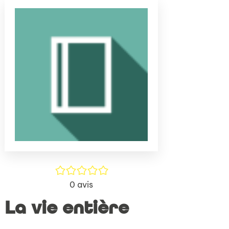
(Nouve
par
fenêtr
mail
/5
0
avis
La vie entière