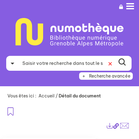
Aller
Aller
Aller
au
au
à
menu
contenu
la
recherche
Recherche avancée
Vous êtes ici :
Accueil
/
Détail du document
Ajouter aux favoris
Lien
Exports
perma
Envo