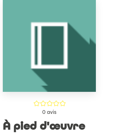
(Nouve
par
fenêtr
mail
/5
0
avis
À pied d'œuvre