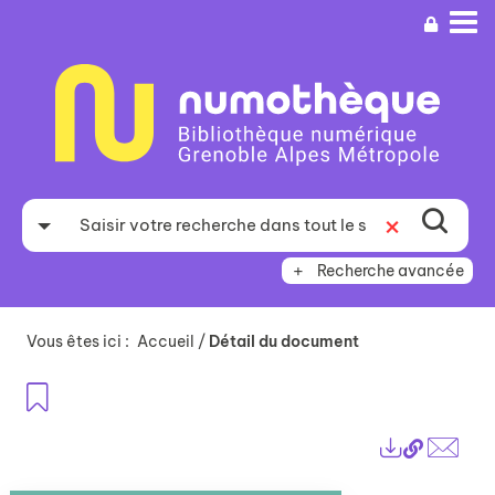
Aller
Aller
Aller
au
au
à
menu
contenu
la
recherche
Recherche avancée
Vous êtes ici :
Accueil
/
Détail du document
Ajouter aux favoris
Lien
Exports
perma
Envo