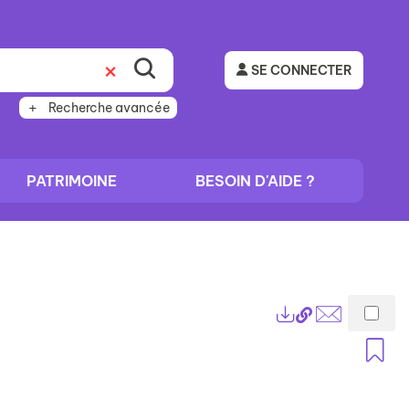
SE CONNECTER
Recherche avancée
PATRIMOINE
BESOIN D'AIDE ?
Lien
Exports
permanent
Envoyer
A
(Nouvelle
par
fenêtre)
mail