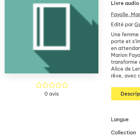
Livre audio
Fayolle, Ma
Edité par
Ga
Une femme do
porte et s’i
en attendant
Marion Fayol
transforme 
Alice de Le
rêve, avec 
/5
0
avis
Descrip
Langue
Collection