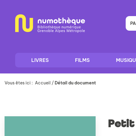
Aller
Aller
Aller
au
au
à
menu
contenu
la
recherche
PA
LIVRES
FILMS
MUSIQU
Vous êtes ici :
Accueil
/
Détail du document
Petit