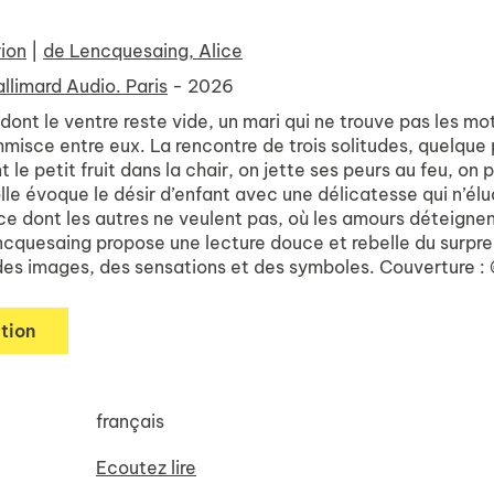
rion
|
de Lencquesaing, Alice
llimard Audio. Paris
- 2026
nt le ventre reste vide, un mari qui ne trouve pas les mots
mmisce entre eux. La rencontre de trois solitudes, quelque 
 le petit fruit dans la chair, on jette ses peurs au feu, o
le évoque le désir d’enfant avec une délicatesse qui n’élu
ce dont les autres ne veulent pas, où les amours déteignen
ncquesaing propose une lecture douce et rebelle du surpr
des images, des sensations et des symboles. Couverture : 
tion
français
Ecoutez lire