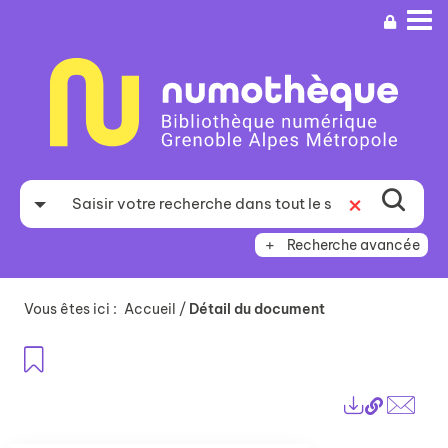
Aller
Aller
Aller
au
au
à
menu
contenu
la
recherche
Recherche avancée
Vous êtes ici :
Accueil
/
Détail du document
Ajouter aux favoris
Lien
Exports
perma
Envo