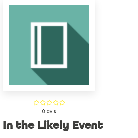
(Nouve
par
fenêtr
mail
/5
0
avis
In the Likely Event