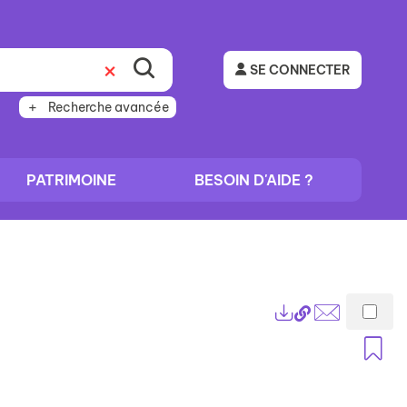
SE CONNECTER
Recherche avancée
PATRIMOINE
BESOIN D'AIDE ?
Lien
Exports
permanent
Envoyer
A
(Nouvelle
par
fenêtre)
mail