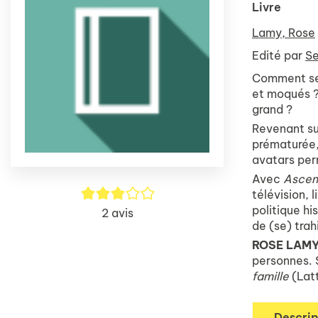
Livre
Lamy, Rose
Edité par
Se
Comment se s
et moqués ?
grand ?
Revenant su
prématurée, 
avatars perm
Avec
Ascen
3/5
télévision, 
politique hi
2
avis
de (se) trahi
ROSE LAM
personnes. 
famille
(Latt
Descrip