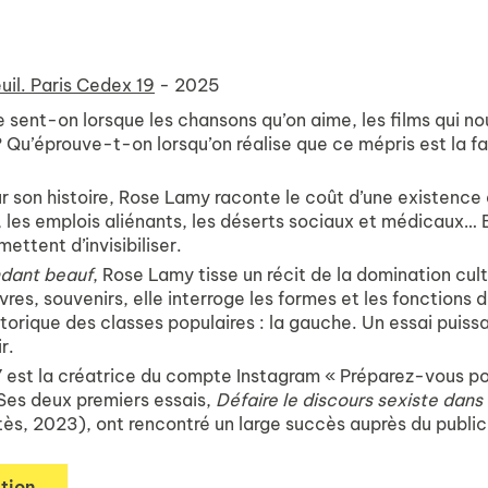
uil. Paris Cedex 19
- 2025
ent-on lorsque les chansons qu’on aime, les films qui nous
 Qu’éprouve-t-on lorsqu’on réalise que ce mépris est la fa
r son histoire, Rose Lamy raconte le coût d’une existence 
les emplois aliénants, les déserts sociaux et médicaux… E
ettent d’invisibiliser.
dant beauf
, Rose Lamy tisse un récit de la domination cul
livres, souvenirs, elle interroge les formes et les fonctions
storique des classes populaires : la gauche. Un essai puiss
r.
Y
est la créatrice du compte Instagram « Préparez-vous pou
Ses deux premiers essais,
Défaire le discours sexiste dans
ès, 2023), ont rencontré un large succès auprès du public
tion