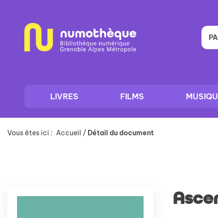
Aller
Aller
Aller
au
au
à
menu
contenu
la
recherche
PA
LIVRES
FILMS
MUSIQU
Vous êtes ici :
Accueil
/
Détail du document
Asce