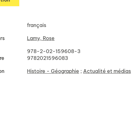
français
rs
Lamy, Rose
978-2-02-159608-3
re
9782021596083
on
Histoire - Géographie
;
Actualité et médias