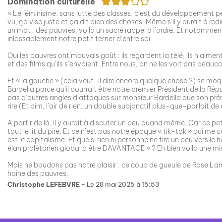
3/5
Domination culturelle
« Le féminisme, sans lutte des classes, c’est du développement pe
vu, ça vise juste et ça dit bien des choses. Même s’il y aurait à red
un mot : des pauvres, voilà un sacré rappel à l’ordre. Et notammen
inlassablement notre petit terrier d’entre soi.
Oui les pauvres ont mauvais goût : ils regardent la télé, ils n’aime
et des films qu’ils s’envoient. Entre nous, on ne les voit pas beau
Et « la gauche » (cela veut-il dire encore quelque chose ?) se mo
Bardella parce qu’il pourrait être notre premier Président de la R
pas d’autres angles d’attaques sur monsieur Bardella que son prénom 
rire (Et bim, l’air de rien, un double subjonctif plus-que-parfait
A partir de là, il y aurait à discuter un peu quand même. Car ce peti
tout le lit du pire. Et ce n’est pas notre époque « tik-tok » qui me
est le capitalisme. Et que si rien ni personne ne tire un peu vers le
élan prolétarien global à être DAVANTAGE » ? Eh bien voilà une mis
Mais ne boudons pas notre plaisir : ce coup de gueule de Rose Lam
Christophe LEFEBVRE
- Le 28 mai 2025 à 15:53