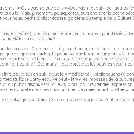
rsonnel. » Ce slogan piqué dans « Ascendant beauf » de l’autrice fé
ire ici ou là. Mais, justement, pourquoi toujours chercher la petite bêt
t pour nous, petits bibliothécaires, gardiens du temple de la Culture
nt pas le théâtre (comment leur reprocher, hu hu), et quand ils écoute
coup au Méliès, n’est-ce pas ?
que des pauvres. Comme le souligne cet exemple édifiant : dans une 
épublique à s’appeler Jordan. Et pourquoi pas Kévin ou Kimberley ? E
de « beauf » ? Bien vu. D’autant plus que je crois que ce sketch, si j
 de dominant culturel). Etonnons-nous après que les pauvres votent c
t livre bourdieusien oublie que la « médiocrité », si elle touche (ô co
 contredira. Rose Lamy esquive peut-être « les impasses de la culture 
 haut, ou plutôt disons vers l’ailleurs, alors, pour reprendre l’express
sion en laquelle nous devons continuer de croire, nous bibliothécaire
y est plus que salutaire. Car ce qui accompagne souvent le male-gaz