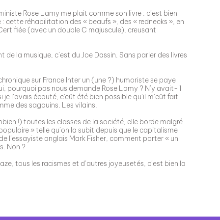
ministe Rose Lamy me plait comme son livre : c’est bien
e : cette réhabilitation des « beaufs », des « rednecks », en
 Certifiée (avec un double C majuscule), creusant
nt de la musique, c’est du Joe Dassin. Sans parler des livres
chronique sur France Inter un (une ?) humoriste se paye
t oui, pourquoi pas nous demande Rose Lamy ? N’y avait-il
e l’avais écouté, c'eût été bien possible qu’il m’eût fait
omme des sagouins. Les vilains.
mbien !) toutes les classes de la société, elle borde malgré
populaire » telle qu’on la subit depuis que le capitalisme
ion de l’essayiste anglais Mark Fisher, comment porter « un
s. Non ?
e, tous les racismes et d’autres joyeusetés, c’est bien la