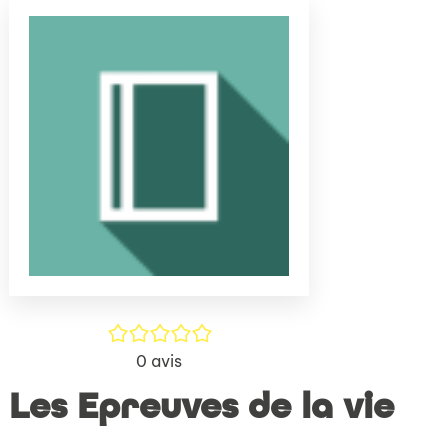
(Nouve
par
fenêtr
mail
/5
0
avis
Les Epreuves de la vie