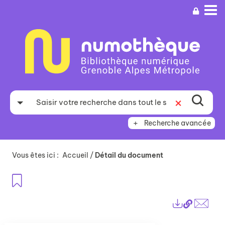
Aller
Aller
Aller
au
au
à
menu
contenu
la
recherche
Recherche avancée
Vous êtes ici :
Accueil
/
Détail du document
Ajouter aux favoris
Lien
Exports
perma
Envo