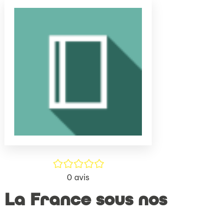
(Nouve
par
fenêtr
mail
/5
0
avis
La France sous nos