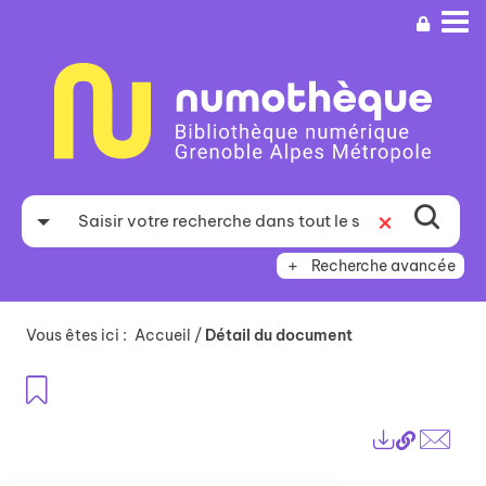
Aller
Aller
Aller
au
au
à
menu
contenu
la
recherche
Recherche avancée
Vous êtes ici :
Accueil
/
Détail du document
Ajouter aux favoris
Lien
Exports
perma
Envo