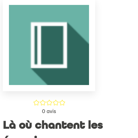
(Nouve
par
fenêtr
mail
/5
0
avis
Là où chantent les