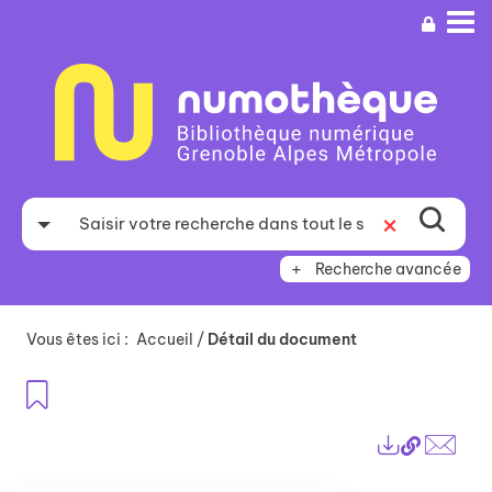
Aller
Aller
Aller
au
au
à
menu
contenu
la
recherche
Recherche avancée
Vous êtes ici :
Accueil
/
Détail du document
Ajouter aux favoris
Lien
Exports
perma
Envo