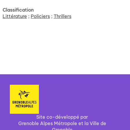
Classification
Littérature
;
Policiers
;
Thrillers
Site co-développé par
Grenoble Alpes Métropole et la Ville de
Grenoble