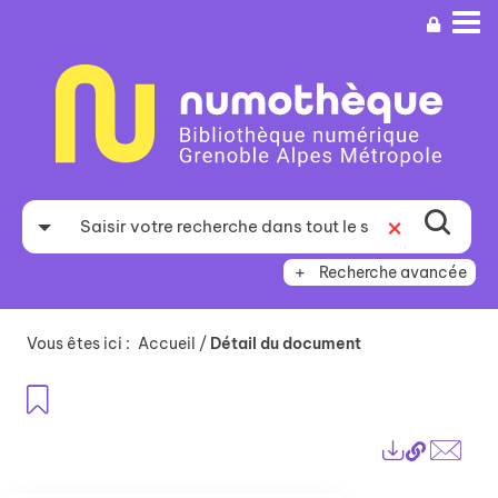
Aller
Aller
Aller
au
au
à
menu
contenu
la
recherche
Recherche avancée
Vous êtes ici :
Accueil
/
Détail du document
Ajouter aux favoris
Lien
Exports
perma
Envo