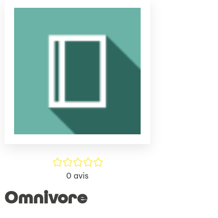
(Nouve
par
fenêtr
mail
/5
0
avis
Omnivore