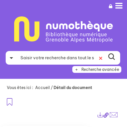
Aller
Aller
Aller
au
au
à
menu
contenu
la
recherche
Recherche avancée
Vous êtes ici :
Accueil
/
Détail du document
Ajouter aux favoris
Lien
Exports
perma
Envo