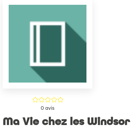
(Nouve
par
fenêtr
mail
/5
0
avis
Ma Vie chez les Windsor