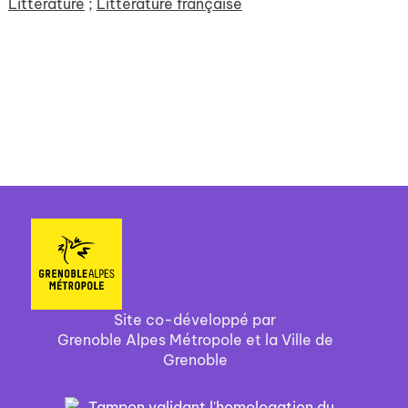
Littérature
;
Littérature française
Site co-développé par
Grenoble Alpes Métropole et la Ville de
Grenoble