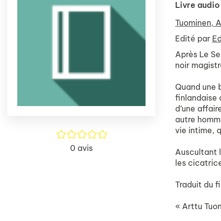
Livre audio
Tuominen, A
Edité par
Ed
Après Le Ser
noir magistr
Quand une b
finlandaise 
d’une affair
autre homme
vie intime, 
/5
0
avis
Auscultant l
les cicatric
Traduit du f
« Arttu Tuo