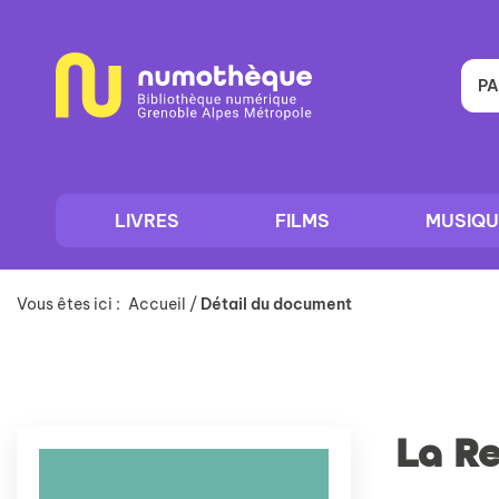
Aller
Aller
Aller
au
au
à
menu
contenu
la
recherche
PA
LIVRES
FILMS
MUSIQU
Vous êtes ici :
Accueil
/
Détail du document
La R