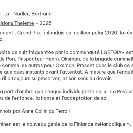
rttu
|
Nadler, Bertrand
itions Theleme
- 2025
ment , Grand Prix finlandais du meilleur polar 2020, la ré
al.
oîte de nuit fréquentée par la communauté LGBTQIA+ est t
de Pori, l’inspecteur Henrik Oksman, de la brigade criminell
e comme les autres pour Oksman. Présent dans le club ce so
 quelques instants avant l’attentat. A mesure que l’enqu
qu’il a toujours su préserver, et son sens du devoir.
a part d’ombre que chaque individu porte en lui, La Revanch
es de l’enfance, la honte et l’acceptation de soi.
innois par Anne Collin du Terrail
minen est le nouveau génie de la Finlande mélancolique ».