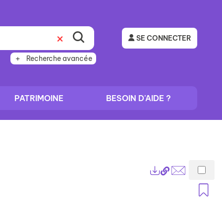
SE CONNECTER
Recherche avancée
PATRIMOINE
BESOIN D'AIDE ?
Lien
Exports
permanent
Envoyer
A
(Nouvelle
par
fenêtre)
mail