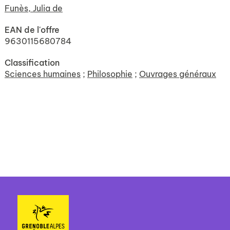
Funès, Julia de
EAN de l'offre
9630115680784
Classification
Sciences humaines
;
Philosophie
;
Ouvrages généraux