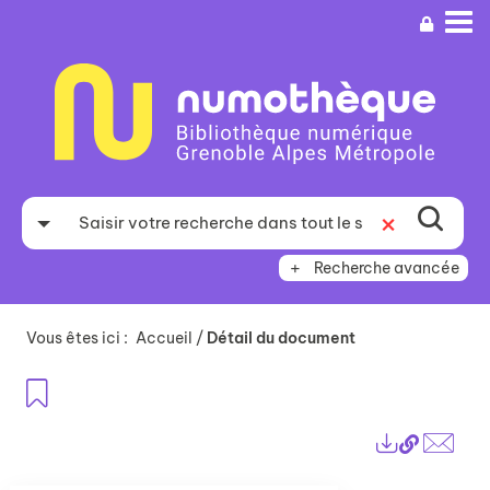
Aller
Aller
Aller
au
au
à
menu
contenu
la
recherche
Recherche avancée
Vous êtes ici :
Accueil
/
Détail du document
Ajouter aux favoris
Lien
Exports
perma
Envo