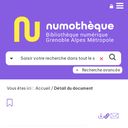
Aller
Aller
Aller
au
au
à
menu
contenu
la
recherche
Recherche avancée
Vous êtes ici :
Accueil
/
Détail du document
Ajouter aux favoris
Lien
Exports
perma
Envo