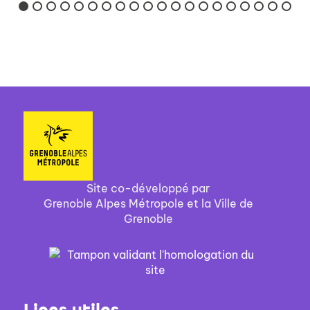
animal en moi, dévoyé." De
l’enfance au cœur de l...
Site co-développé par
Grenoble Alpes Métropole et la Ville de
Grenoble
Liens utiles