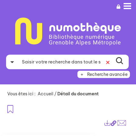
Aller
Aller
Aller
au
au
à
menu
contenu
la
recherche
Recherche avancée
Vous êtes ici :
Accueil
/
Détail du document
Ajouter aux favoris
Lien
Exports
perma
Envo