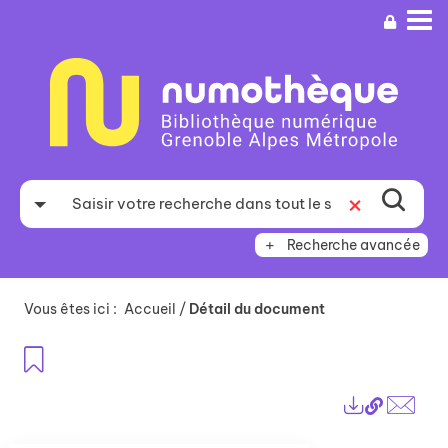
Aller
Aller
Aller
au
au
à
menu
contenu
la
recherche
Recherche avancée
Vous êtes ici :
Accueil
/
Détail du document
Ajouter aux favoris
Lien
Exports
perma
Envo