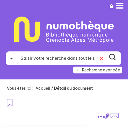
Aller
Aller
Aller
au
au
à
menu
contenu
la
recherche
Recherche avancée
Vous êtes ici :
Accueil
/
Détail du document
Ajouter aux favoris
Lien
Exports
perma
Envo