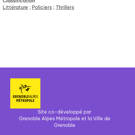
Classification
Littérature
;
Policiers
;
Thrillers
Site co-développé par
Grenoble Alpes Métropole et la Ville de
Grenoble