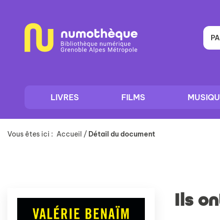
Aller
Aller
Aller
au
au
à
menu
contenu
la
recherche
PA
LIVRES
FILMS
MUSIQU
Vous êtes ici :
Accueil
/
Détail du document
Ils o