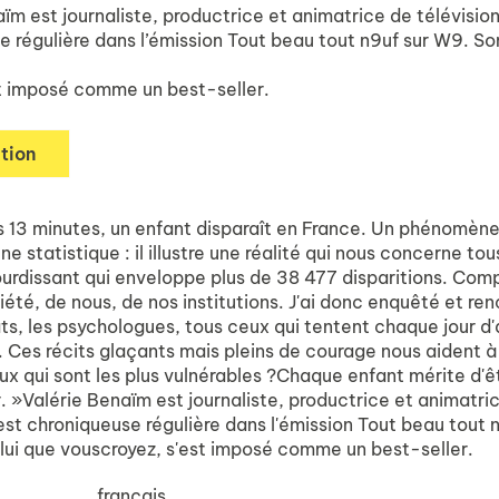
ïm est journaliste, productrice et animatrice de télévision
e régulière dans l’émission
Tout beau tout n9uf
sur W9. Son
st imposé comme un best-seller.
tion
 13 minutes, un enfant disparaît en France. Un phénomène q
e statistique : il illustre une réalité qui nous concerne tous
urdissant qui enveloppe plus de 38 477 disparitions. Compre
été, de nous, de nos institutions. J'ai donc enquêté et renco
ts, les psychologues, tous ceux qui tentent chaque jour d'a
e. Ces récits glaçants mais pleins de courage nous aident 
ux qui sont les plus vulnérables ?Chaque enfant mérite d'ê
. »Valérie Benaïm est journaliste, productrice et animatri
 est chroniqueuse régulière dans l'émission Tout beau tout n
elui que vouscroyez, s'est imposé comme un best-seller.
français