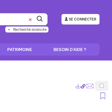
SE CONNECTER
Recherche avancée
PATRIMOINE
BESOIN D'AIDE ?
Lien
Exports
permanent
Envoyer
A
(Nouvelle
par
fenêtre)
mail