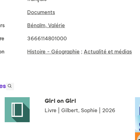
Documents
rs
Bénaïm, Valérie
re
3666114801000
on
Histoire - Géographie
;
Actualité et médias
es
Girl on Girl
Livre | Gilbert, Sophie | 2026