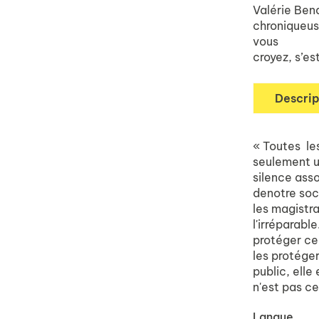
Valérie Bena
chroniqueus
vous
croyez
, s’e
Descrip
« Toutes les
seulement un
silence asso
denotre soci
les magistra
l'irréparabl
protéger ce
les protéger
public, elle
n'est pas c
Langue