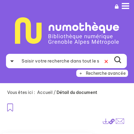
Aller
Aller
Aller
au
au
à
menu
contenu
la
recherche
Recherche avancée
Vous êtes ici :
Accueil
/
Détail du document
Ajouter aux favoris
Lien
Exports
perma
Envo