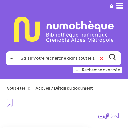
Aller
Aller
Aller
au
au
à
menu
contenu
la
recherche
Recherche avancée
Vous êtes ici :
Accueil
/
Détail du document
Ajouter aux favoris
Lien
Exports
perma
Envo