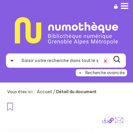
Aller
Aller
Aller
au
au
à
menu
contenu
la
recherche
Recherche avancée
Vous êtes ici :
Accueil
/
Détail du document
Ajouter aux favoris
Lien
Exports
perma
Envo