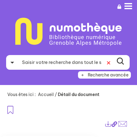
Aller
Aller
Aller
au
au
à
menu
contenu
la
recherche
Recherche avancée
Vous êtes ici :
Accueil
/
Détail du document
Ajouter aux favoris
Lien
Exports
perma
Envo