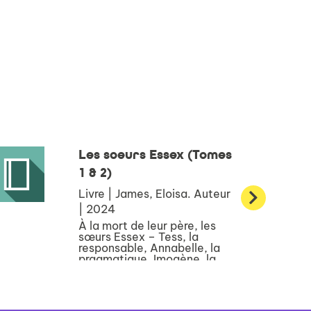
Les soeurs Essex (Tomes
1 & 2)
Livre | James, Eloisa. Auteur
| 2024
À la mort de leur père, les
sœurs Essex – Tess, la
responsable, Annabelle, la
pragmatique, Imogène, la
passionnée, et Joséphine, la
cynique – n’ont pas
l’intention de se morfondre. Il
leur faut un plan solide. Le