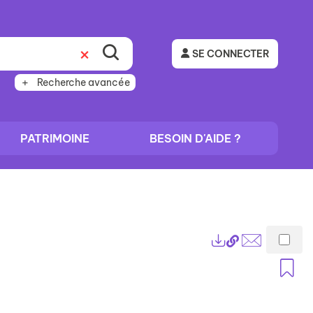
SE CONNECTER
Recherche avancée
PATRIMOINE
BESOIN D'AIDE ?
Lien
Exports
permanent
Envoyer
A
(Nouvelle
par
fenêtre)
mail