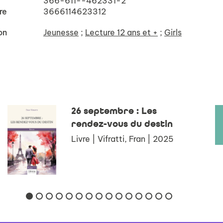
366-611--462331-2
re
3666114623312
on
Jeunesse
;
Lecture 12 ans et +
;
Girls
26 septembre : Les
rendez-vous du destin
Livre | Vifratti, Fran | 2025