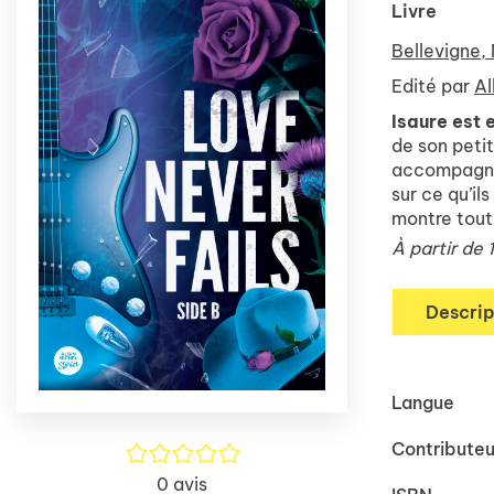
Livre
Bellevigne,
Edité par
Al
Isaure est 
de son peti
accompagné
sur ce qu’il
montre tout 
À partir de 
Descrip
Langue
Contributeu
/5
0
avis