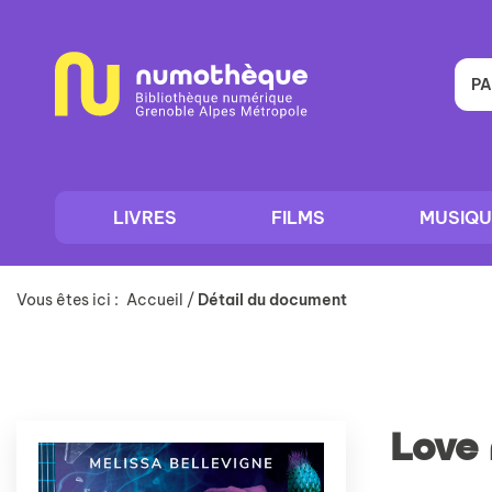
Aller
Aller
Aller
au
au
à
menu
contenu
la
recherche
PA
LIVRES
FILMS
MUSIQU
Vous êtes ici :
Accueil
/
Détail du document
Love 