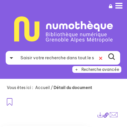
Aller
Aller
Aller
au
au
à
menu
contenu
la
recherche
Recherche avancée
Vous êtes ici :
Accueil
/
Détail du document
Ajouter aux favoris
Lien
Exports
perma
Envo