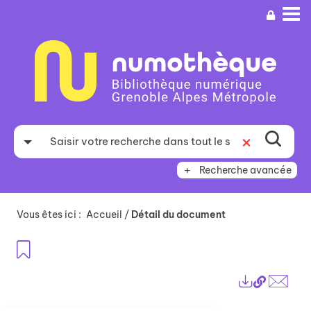
Aller
Aller
Aller
au
au
à
menu
contenu
la
recherche
Recherche avancée
Vous êtes ici :
Accueil
/
Détail du document
Ajouter aux favoris
Lien
Exports
perma
Envo