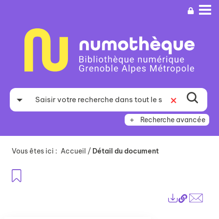
Aller
Aller
Aller
au
au
à
menu
contenu
la
recherche
Recherche avancée
Vous êtes ici :
Accueil
/
Détail du document
Ajouter aux favoris
Lien
Exports
perma
Envo