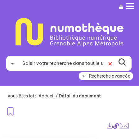
Aller
Aller
Aller
au
au
à
menu
contenu
la
recherche
Recherche avancée
Vous êtes ici :
Accueil
/
Détail du document
Ajouter aux favoris
Lien
Exports
perma
Envo