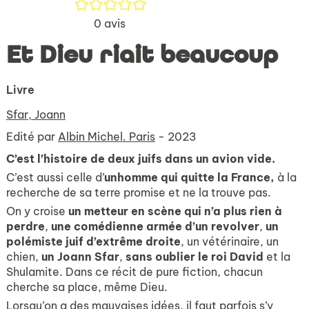
/5
0
avis
Et Dieu riait beaucoup
Livre
Sfar, Joann
Edité par
Albin Michel. Paris
- 2023
C’est l’histoire de deux juifs dans un avion vide.
C’est aussi celle d’
un
homme qui quitte la France,
à la
recherche de sa terre promise et ne la trouve pas.
On y croise
un metteur en scène qui n’a plus rien à
perdre
,
une comédienne armée d’un revolver
,
un
polémiste juif d’extrême droite
, un vétérinaire, un
chien,
un Joann Sfar
,
sans oublier le roi David
et la
Shulamite. Dans ce récit de pure fiction, chacun
cherche sa place, même Dieu.
Lorsqu’on a des mauvaises idées, il faut parfois s’y